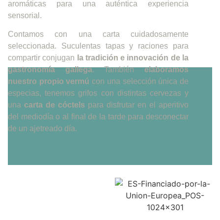
aromáticas para una auténtica experiencia
sensorial.
Contamos con una carta cuidadosamente
seleccionada. Suculentas tapas y raciones para
compartir conjugan
la tradición e innovación
de la
gastronomía gallega
. También
elaboramos
nuestro propio vermú
con una selección única de
especias, tenemos grifos con distintas cervezas y
una
carta de cóctels
para disfrutar en el aperitivo
del mediodía o al final de la tarde para desconectar
de un ajetreado día.